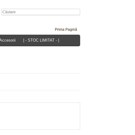
Prima Pagină
 Accesorii
| - STOC LIMITAT - |