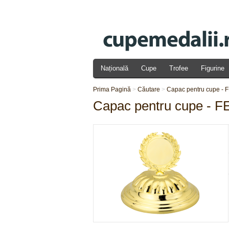
Națională
Cupe
Trofee
Figurine
Prima Pagină
>
Căutare
>
Capac pentru cupe - F
Capac pentru cupe - F