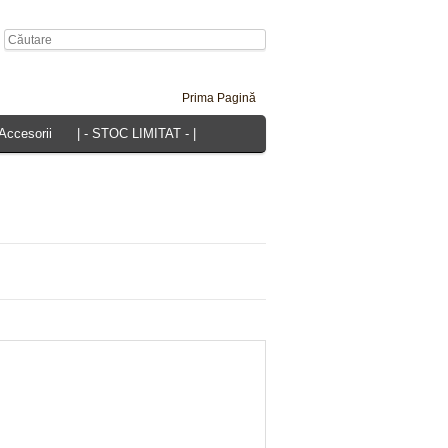
Prima Pagină
 Accesorii
| - STOC LIMITAT - |