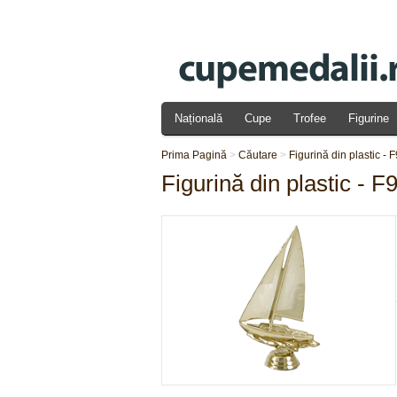
Națională
Cupe
Trofee
Figurine
Prima Pagină
>
Căutare
>
Figurină din plastic - 
Figurină din plastic - F