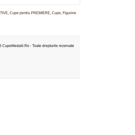
TIVE
,
Cupe pentru PREMIERE
,
Cupe
,
Figurine
 CupeMedalii.Ro - Toate drepturile rezervate