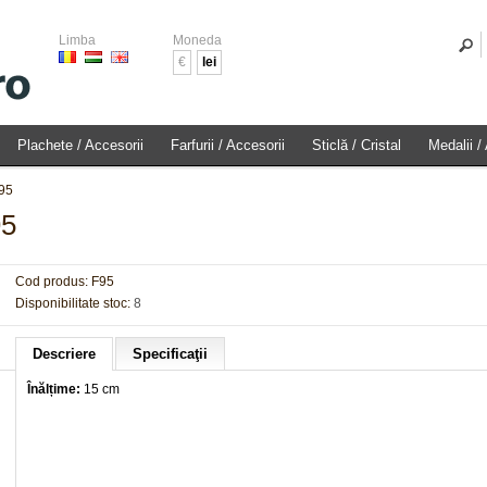
Limba
Moneda
€
lei
Plachete / Accesorii
Farfurii / Accesorii
Sticlă / Cristal
Medalii /
F95
95
Cod produs:
F95
Disponibilitate stoc:
8
Descriere
Specificaţii
Înălțime:
15 cm