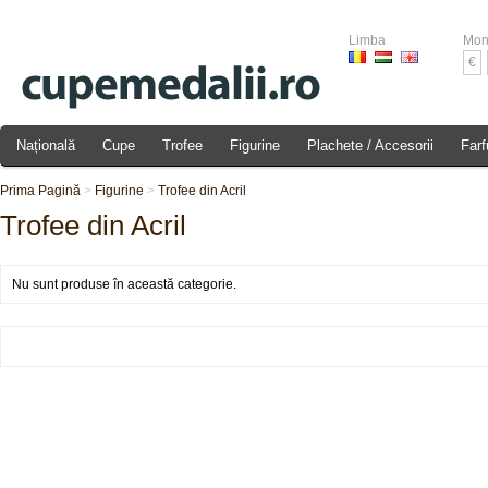
Limba
Mon
€
Națională
Cupe
Trofee
Figurine
Plachete / Accesorii
Farf
Prima Pagină
>
Figurine
>
Trofee din Acril
Trofee din Acril
Nu sunt produse în această categorie.