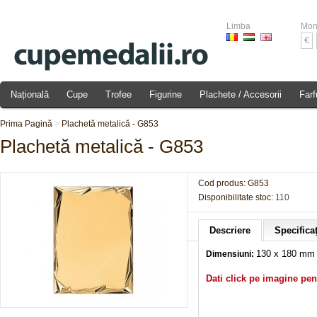
Limba
Mon
€
Națională
Cupe
Trofee
Figurine
Plachete / Accesorii
Farf
Prima Pagină
>
Plachetă metalică - G853
Plachetă metalică - G853
Cod produs:
G853
Disponibilitate stoc:
110
Descriere
Specificaţ
130 x 18
0 mm
Dimensiuni:
Dati click pe imagine pen