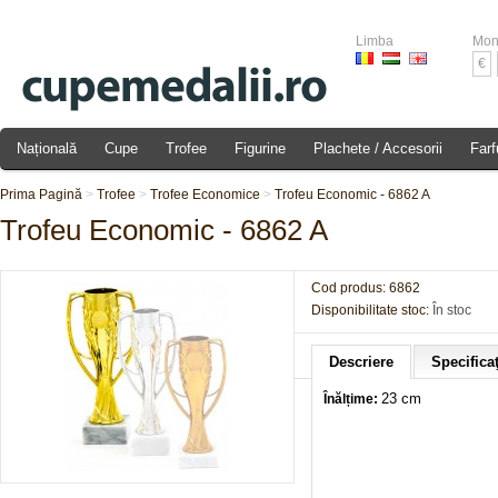
Limba
Mon
€
Națională
Cupe
Trofee
Figurine
Plachete / Accesorii
Farf
Prima Pagină
>
Trofee
>
Trofee Economice
>
Trofeu Economic - 6862 A
Trofeu Economic - 6862 A
Cod produs:
6862
Disponibilitate stoc:
În stoc
Descriere
Specificaţ
23 cm
Înălțime: